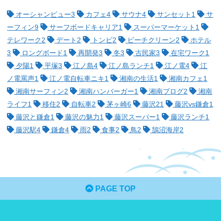
オーシャンビュー
3
カフェ
4
サウナ
4
サンセット
1
サ
ーフィン
9
サーフボードキャリア
1
スーパーマーケット
1
テレワーク
2
デート
2
トンビ
2
ビーチクリーン
2
ホテル
3
ロングボード
1
再開発
3
冬
3
古民家
3
在宅ワーク
1
夕陽
1
平塚
3
江ノ島
4
江ノ島ランチ
1
江ノ電
4
江
ノ電罵声
1
江ノ電自転車ニキ
1
湘南の生活
1
湘南カフェ
1
湘南サーフィン
2
湘南ハンバーガー
1
湘南ブログ
2
湘南
ライフ
1
移住
2
自転車
2
茅ヶ崎
6
藤沢
21
藤沢vs鎌倉
1
藤沢と鎌倉
1
藤沢の魅力
1
藤沢スーパー
1
藤沢ランチ
1
藤沢駅
4
鎌倉
4
雨
2
食事
2
鳥
2
鵠沼海岸
2
PAGE TOP