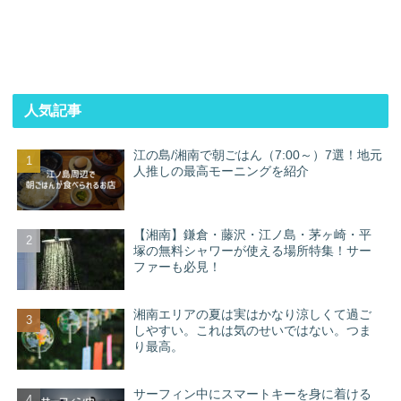
人気記事
江の島/湘南で朝ごはん（7:00～）7選！地元
人推しの最高モーニングを紹介
【湘南】鎌倉・藤沢・江ノ島・茅ヶ崎・平
塚の無料シャワーが使える場所特集！サー
ファーも必見！
湘南エリアの夏は実はかなり涼しくて過ご
しやすい。これは気のせいではない。つま
り最高。
サーフィン中にスマートキーを身に着ける