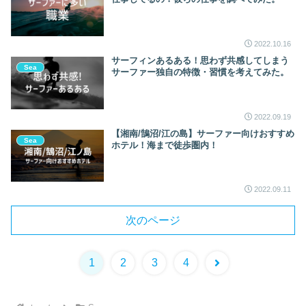
2022.10.16
サーフィンあるある！思わず共感してしまう
Sea
サーファー独自の特徴・習慣を考えてみた。
2022.09.19
【湘南/鵠沼/江の島】サーファー向けおすすめ
Sea
ホテル！海まで徒歩圏内！
2022.09.11
次のページ
次
1
2
3
4
へ