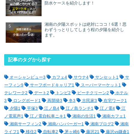
防水ケースを紹介します！
湘南の夕陽スポットは絶対にココ！6選！思
わずうっとりしてしまう程の夕陽を紹介し
ます。
記事のタグから探す
オーシャンビュー
3
カフェ
4
サウナ
4
サンセット
1
サ
ーフィン
9
サーフボードキャリア
1
スーパーマーケット
1
テレワーク
2
デート
2
トンビ
2
ビーチクリーン
2
ホテル
3
ロングボード
1
再開発
3
冬
3
古民家
3
在宅ワーク
1
夕陽
1
平塚
3
江ノ島
4
江ノ島ランチ
1
江ノ電
4
江
ノ電罵声
1
江ノ電自転車ニキ
1
湘南の生活
1
湘南カフェ
1
湘南サーフィン
2
湘南ハンバーガー
1
湘南ブログ
2
湘南
ライフ
1
移住
2
自転車
2
茅ヶ崎
6
藤沢
21
藤沢vs鎌倉
1