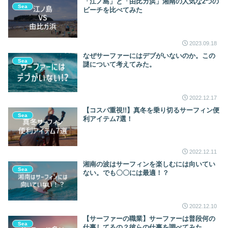
「江ノ島」と「由比ガ浜」湘南の人気な2つの
Sea
ビーチを比べてみた
2023.09.18
なぜサーファーにはデブがいないのか。この
Sea
謎について考えてみた。
2022.12.17
【コスパ重視!!】真冬を乗り切るサーフィン便
Sea
利アイテム7選！
2022.12.11
湘南の波はサーフィンを楽しむには向いてい
Sea
ない。でも〇〇には最適！？
2022.12.10
【サーファーの職業】サーファーは普段何の
Sea
仕事してるの？彼らの仕事を調べてみた。