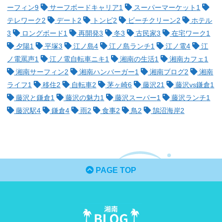
ーフィン
9
サーフボードキャリア
1
スーパーマーケット
1
テレワーク
2
デート
2
トンビ
2
ビーチクリーン
2
ホテル
3
ロングボード
1
再開発
3
冬
3
古民家
3
在宅ワーク
1
夕陽
1
平塚
3
江ノ島
4
江ノ島ランチ
1
江ノ電
4
江
ノ電罵声
1
江ノ電自転車ニキ
1
湘南の生活
1
湘南カフェ
1
湘南サーフィン
2
湘南ハンバーガー
1
湘南ブログ
2
湘南
ライフ
1
移住
2
自転車
2
茅ヶ崎
6
藤沢
21
藤沢vs鎌倉
1
藤沢と鎌倉
1
藤沢の魅力
1
藤沢スーパー
1
藤沢ランチ
1
藤沢駅
4
鎌倉
4
雨
2
食事
2
鳥
2
鵠沼海岸
2
PAGE TOP