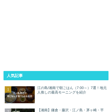
人気記事
江の島/湘南で朝ごはん（7:00～）7選！地元
人推しの最高モーニングを紹介
【湘南】鎌倉・藤沢・江ノ島・茅ヶ崎・平