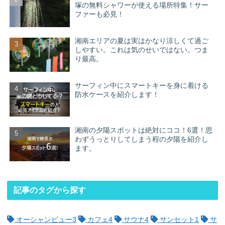
塚の無料シャワーが使える場所特集！サー
ファーも必見！
湘南エリアの夏は実はかなり涼しくて過ご
しやすい。これは気のせいではない。つま
り最高。
サーフィン中にスマートキーを身に着ける
防水ケースを紹介します！
湘南の夕陽スポットは絶対にココ！6選！思
わずうっとりしてしまう程の夕陽を紹介し
ます。
記事のタグから探す
オーシャンビュー
3
カフェ
4
サウナ
4
サンセット
1
サ