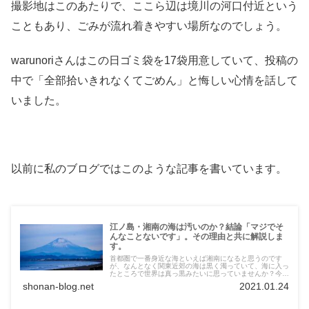
撮影地はこのあたりで、ここら辺は境川の河口付近という
こともあり、ごみが流れ着きやすい場所なのでしょう。
warunoriさんはこの日ゴミ袋を17袋用意していて、投稿の
中で「全部拾いきれなくてごめん」と悔しい心情を話して
いました。
以前に私のブログではこのような記事を書いています。
江ノ島・湘南の海は汚いのか？結論「マジでそ
んなことないです」。その理由と共に解説しま
す。
首都圏で一番身近な海といえば湘南になると思うのです
が、なんとなく関東近郊の海は黒く濁っていて、海に入っ
たところで世界は真っ黒みたいに思っていませんか？今日
は湘南藤沢の海は汚くないし、海が苦手な方にもとてもオ
shonan-blog.net
2021.01.24
ススメです。という話をしていきたいと思います。