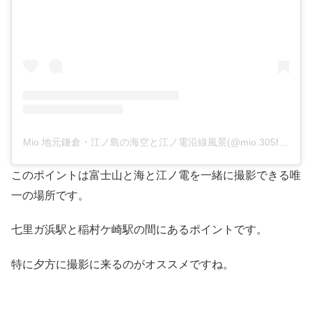
Mio 地元鎌倉・江ノ島の海空と江ノ電沿線風景(@mio.305f)がシェアした投稿
このポイントは富士山と海と江ノ電を一緒に撮影できる唯
一の場所です。
七里ガ浜駅と稲村ケ崎駅の間にあるポイントです。
特に夕方に撮影に来るのがオススメですね。