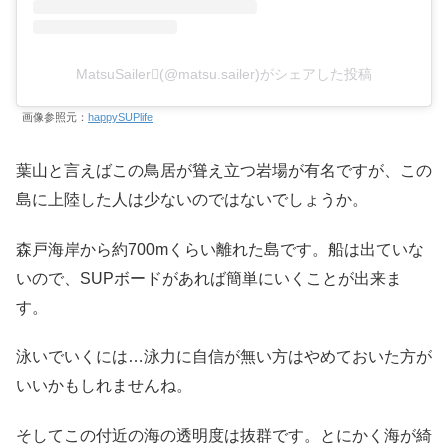
MatsuSailer(@matsu.sailer)がシェアした投稿
画像参照元：
happySUPlife
葉山と言えばこの鳥居が聳え立つ岩場が有名ですが、この
島に上陸した人は少ないのではないでしょうか。
森戸海岸から約700mくらい離れた島です。船は出ていな
いので、SUPボードがあれば簡単にいくことが出来ま
す。
泳いでいくには…泳力に自信が無い方はやめておいた方が
いいかもしれませんね。
そしてこの付近の海の透明度は抜群です。とにかく海が綺