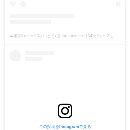
🌊湘南Lovers🏄‍♀さいとう️(@shonanlovers134)がシェアした投稿
この投稿をInstagramで見る