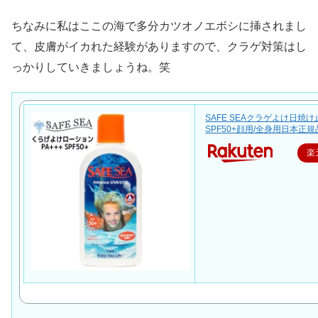
ちなみに私はここの海で多分カツオノエボシに挿されまし
て、皮膚がイカれた経験がありますので、クラゲ対策はし
っかりしていきましょうね。笑
SAFE SEAクラゲよけ日焼け
SPF50+顔用/全身用日本正規
楽