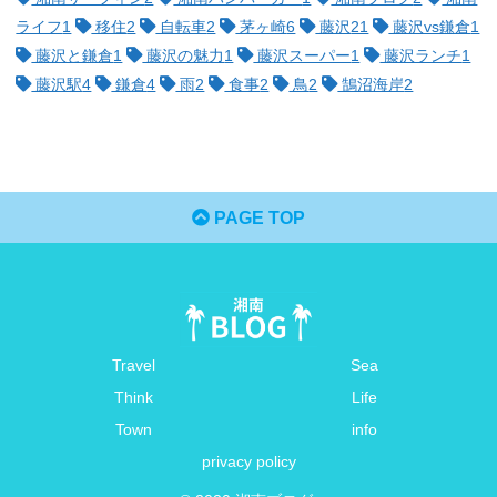
ライフ
1
移住
2
自転車
2
茅ヶ崎
6
藤沢
21
藤沢vs鎌倉
1
藤沢と鎌倉
1
藤沢の魅力
1
藤沢スーパー
1
藤沢ランチ
1
藤沢駅
4
鎌倉
4
雨
2
食事
2
鳥
2
鵠沼海岸
2
PAGE TOP
Travel
Sea
Think
Life
Town
info
privacy policy