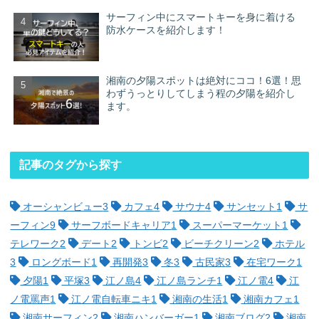
サーフィン中にスマートキーを身に着ける
防水ケースを紹介します！
湘南の夕陽スポットは絶対にココ！6選！思
わずうっとりしてしまう程の夕陽を紹介し
ます。
記事のタグから探す
オーシャンビュー
3
カフェ
4
サウナ
4
サンセット
1
サ
ーフィン
9
サーフボードキャリア
1
スーパーマーケット
1
テレワーク
2
デート
2
トンビ
2
ビーチクリーン
2
ホテル
3
ロングボード
1
再開発
3
冬
3
古民家
3
在宅ワーク
1
夕陽
1
平塚
3
江ノ島
4
江ノ島ランチ
1
江ノ電
4
江
ノ電罵声
1
江ノ電自転車ニキ
1
湘南の生活
1
湘南カフェ
1
湘南サーフィン
2
湘南ハンバーガー
1
湘南ブログ
2
湘南