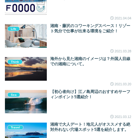
2021.04.04
湘南・藤沢のコワーキングスペース！リゾー
Life
ト気分で仕事が出来る環境をご紹介！
2021.03.28
海外から見た湘南のイメージは？外国人目線
Think
での湘南について。
2021.03.20
【初心者向け】江ノ島周辺のおすすめサーフ
Sea
ィンポイント5選紹介！
2021.03.12
湘南で大人デート！地元人がオススメする絶
Travel
対外れない穴場スポット5選を紹介します。